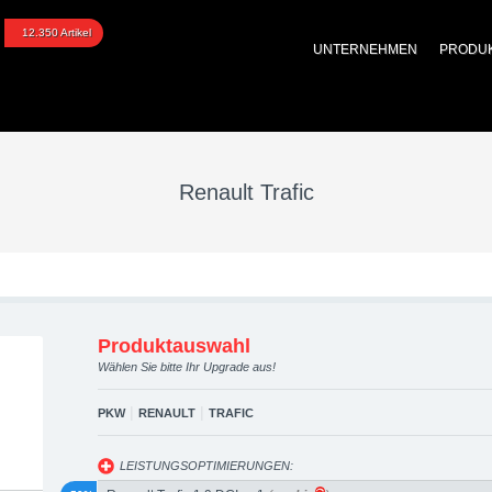
afic upgraded automotive
12.350 Artikel
UNTERNEHMEN
PRODU
 Performance Zubehör
Renault Trafic
Produktauswahl
Wählen Sie bitte Ihr Upgrade aus!
|
|
PKW
RENAULT
TRAFIC
LEISTUNGSOPTIMIERUNGEN: