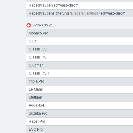
Radschrauben schwarz-chrom
Radschraubensicherung
(Diebstahlschloss)
schwarz-chrom
SPORTSITZE:
Monaco Pro
Club
Classic CS
Classic RS
Clubman
Classic RSR
Imola Pro
Le Mans
Stuttgart
Aqua 4x4
Suzuka Pro
Racer Pro
EVO Pro