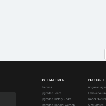
UNTERNEHMEN
PRODUKTE
über uns
Abgasanlage
upgraded Team
Fahrwerke un
upgraded History & Vita
Räder / Reife
upgraded Händler werden
Simulatoren