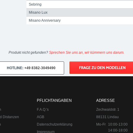
Sebring
Misano Lux
Misano Anniversary
Produkt nicht gefunden?
Sprechen Sie uns an, wir kümmern uns darum.
HOTLINE:
+49 8382-3049490
PFLICHTANGABEN
ADRESSE
n
F.A.Q.'s
Zechwaldstr. 1
d Distanzen
AGB
88131 Lindau
n
Datenschutzerklärung
Mo-Fr
10:00-13:00
14:00-18:00
Impressum