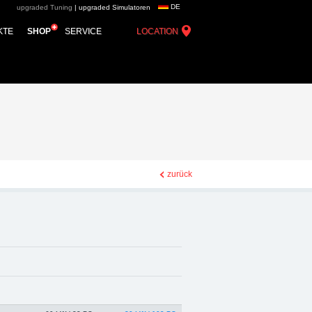
DE
upgraded Tuning
|
upgraded Simulatoren
 group - Chiptuning,
KTE
SHOP
SERVICE
LOCATION
zurück