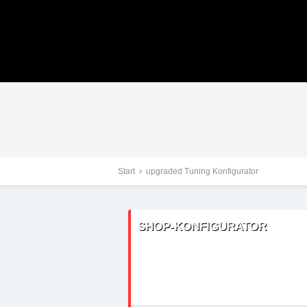
Tuningteile: Renault Tr
Kraftstoffoptimierung,
Start
upgraded Tuning Konfigurator
SHOP-KONFIGURATOR