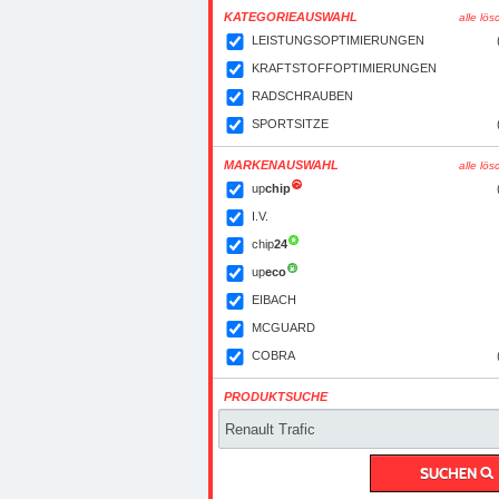
KATEGORIEAUSWAHL
alle lö
LEISTUNGSOPTIMIERUNGEN
KRAFTSTOFFOPTIMIERUNGEN
RADSCHRAUBEN
SPORTSITZE
MARKENAUSWAHL
alle lö
up
chip
I.V.
chip
24
up
eco
EIBACH
MCGUARD
COBRA
PRODUKTSUCHE