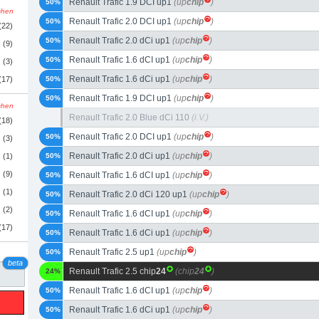
Renault Trafic 1.9 DCI up1
(up
chip
)
50%
schen
Renault Trafic 2.0 DCI up1
(up
chip
)
50%
(22)
Renault Trafic 2.0 dCi up1
(up
chip
)
50%
(9)
Renault Trafic 1.6 dCI up1
(up
chip
)
50%
(3)
Renault Trafic 1.6 dCi up1
(up
chip
)
(17)
50%
Renault Trafic 1.9 DCI up1
(up
chip
)
50%
schen
Renault Trafic 2.0 Blue dCi 110
(i.V.)
(18)
Renault Trafic 2.0 DCI up1
(up
chip
)
50%
(3)
Renault Trafic 2.0 dCi up1
(up
chip
)
(1)
50%
(9)
Renault Trafic 1.6 dCI up1
(up
chip
)
50%
(1)
Renault Trafic 2.0 dCi 120 up1
(up
chip
)
50%
(2)
Renault Trafic 1.6 dCI up1
(up
chip
)
50%
(17)
Renault Trafic 1.6 dCi up1
(up
chip
)
50%
Renault Trafic 2.5 up1
(up
chip
)
50%
beta
Renault Trafic 2.5 chip
24
(chip
24
)
24%
Renault Trafic 1.6 dCI up1
(up
chip
)
50%
Renault Trafic 1.6 dCi up1
(up
chip
)
50%