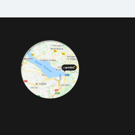
ded.de
mierungen, Felgen, Fahrwerke,