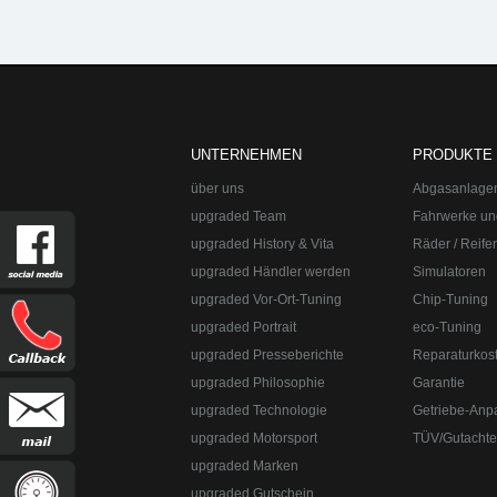
upgraded Automotive Group
Öffnungszeite
UNTERNEHMEN
PRODUKTE
über uns
Abgasanlage
upgraded Team
Fahrwerke un
upgraded History & Vita
Räder / Reife
upgraded Händler werden
Simulatoren
upgraded Vor-Ort-Tuning
Chip-Tuning
Tel
upgraded Portrait
eco-Tuning
upgraded Automotive Group - das Original a
upgraded Presseberichte
Reparaturkos
Abgasanlagen, Bremsanlagen Motorsport un
upgraded Philosophie
Garantie
Straße:
Lange Straße 51
Ort:
48529
Nordh
upgraded Technologie
Getriebe-Anp
upgraded Motorsport
TÜV/Gutacht
upgraded Marken
upgraded Gutschein