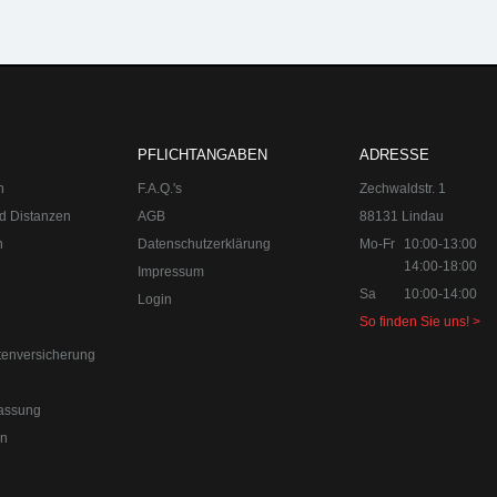
n:
Mo-Fr 10:00-13:00, 14:00-18:00
Sa 10:00-14:00 Internet:
www.upgra
PFLICHTANGABEN
ADRESSE
n
F.A.Q.'s
Zechwaldstr. 1
d Distanzen
AGB
88131 Lindau
n
Datenschutzerklärung
Mo-Fr
10:00-13:00
14:00-18:00
Impressum
Sa
10:00-14:00
Login
So finden Sie uns! >
efon:
+49 49 8382-3049490
Telefax:
+49 49 8382-3049491
us Lindau am Bodensee. Der Spezialist für Chiptuning, Kraftstoffopti
tenversicherung
d Individualisierungen.
orn
assung
en