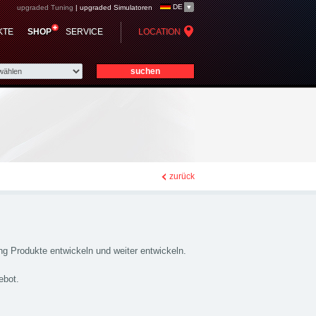
DE
upgraded Tuning
|
upgraded Simulatoren
KTE
SHOP
SERVICE
LOCATION
zurück
g Produkte entwickeln und weiter entwickeln.
ebot.