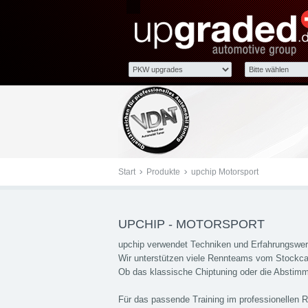
upchip Motorsport
Start
Produkte
upchip Motorsport
UPCHIP - MOTORSPORT
upchip verwendet Techniken und Erfahrungswert
Wir unterstützen viele Rennteams vom Stockca
Ob das klassische Chiptuning oder die Abstimm
Für das passende Training im professionellen 