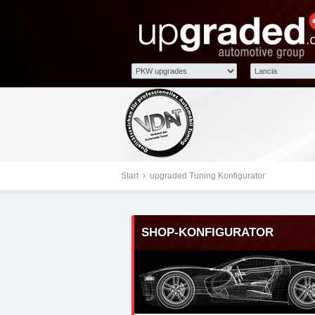
Tuningteile: Lancia upg
Kraftstoffoptimierung,
Start
upgraded Tuning Konfigurator
SHOP-KONFIGURATOR