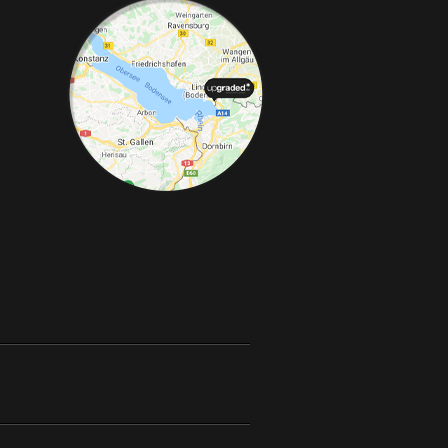
Telefon:
+49 49 8382-3049490
Telefax:
+49 49
rke, Abgasanlagen, Bremsanlagen Motorsport und Individualisierungen.