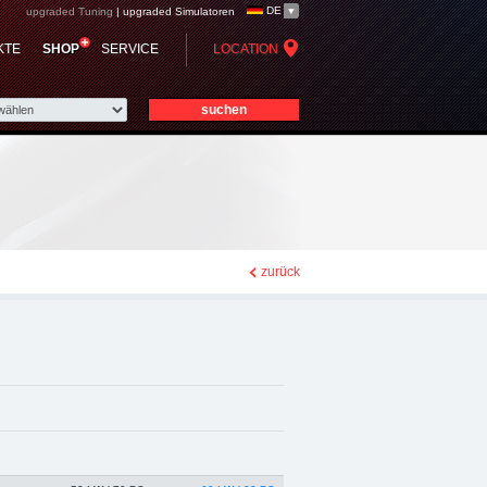
DE
upgraded Tuning
|
upgraded Simulatoren
- Chiptuning,
KTE
SHOP
SERVICE
LOCATION
zurück