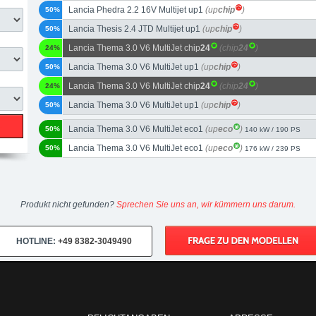
Lancia Phedra 2.2 16V Multijet up1
(up
chip
)
50%
Lancia Thesis 2.4 JTD Multijet up1
(up
chip
)
50%
Lancia Thema 3.0 V6 MultiJet chip
24
(chip
24
)
24%
Lancia Thema 3.0 V6 MultiJet up1
(up
chip
)
50%
Lancia Thema 3.0 V6 MultiJet chip
24
(chip
24
)
24%
Lancia Thema 3.0 V6 MultiJet up1
(up
chip
)
50%
Lancia Thema 3.0 V6 MultiJet eco1
(up
eco
)
50%
140 kW / 190 PS
Lancia Thema 3.0 V6 MultiJet eco1
(up
eco
)
50%
176 kW / 239 PS
Produkt nicht gefunden?
Sprechen Sie uns an, wir kümmern uns darum.
HOTLINE:
+49 8382-3049490