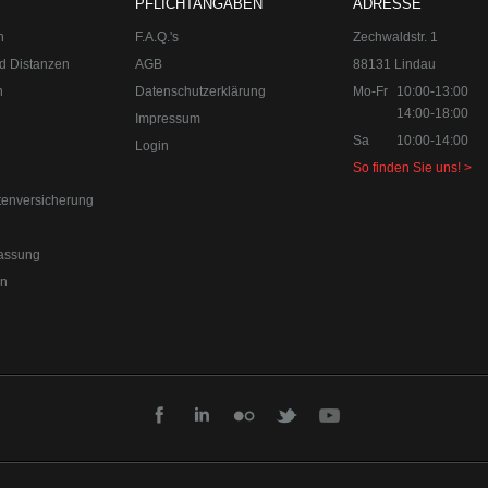
PFLICHTANGABEN
ADRESSE
n
F.A.Q.'s
Zechwaldstr. 1
d Distanzen
AGB
88131 Lindau
n
Datenschutzerklärung
Mo-Fr
10:00-13:00
14:00-18:00
Impressum
Sa
10:00-14:00
Login
So finden Sie uns! >
tenversicherung
0-18:00
Sa 10:00-14:00 Internet:
www.upgraded.de
assung
r Spezialist für Chiptuning, Kraftstoffoptimierungen, Felgen, Fahrwe
en