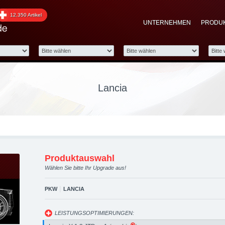
raded automotive group 
12.350 Artikel
UNTERNEHMEN
PRODU
 Performance Zubehör
Lancia
Produktauswahl
Wählen Sie bitte Ihr Upgrade aus!
|
PKW
LANCIA
LEISTUNGSOPTIMIERUNGEN: