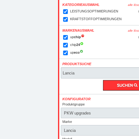
KATEGORIEAUSWAHL
alle lö
LEISTUNGSOPTIMIERUNGEN
KRAFTSTOFFOPTIMIERUNGEN
MARKENAUSWAHL
alle lö
up
chip
chip
24
up
eco
PRODUKTSUCHE
KONFIGURATOR