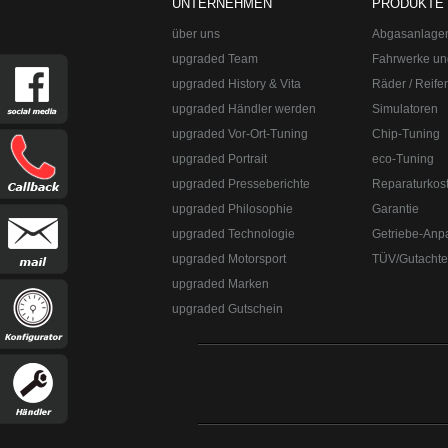
UNTERNEHMEN
PRODUKTE
über uns
Abgasanlage
upgraded Team
Fahrwerke un
upgraded History & Vita
Räder / Reife
upgraded Händler werden
Simulatoren
upgraded Vor-Ort-Tuning
Chip-Tuning
upgraded Portrait
eco-Tuning
upgraded Presseberichte
Reparaturkos
upgraded Automotive Group
Öffnungszeiten:
Mo-Fr 10:00-13:00, 14:0
upgraded Philosophie
Garantie
8382-3049491
upgraded Technologie
Getriebe-Anp
upgraded Automotive Group - das Original aus Lindau am Bodensee. De
Straße:
Lange Straße 51
Ort:
48529
Nordhorn
upgraded Motorsport
TÜV/Gutacht
upgraded Marken
upgraded Gutschein