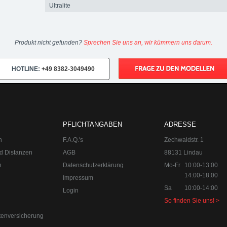
Ultralite
Produkt nicht gefunden?
Sprechen Sie uns an, wir kümmern uns darum.
HOTLINE:
+49 8382-3049490
PFLICHTANGABEN
ADRESSE
n
F.A.Q.'s
Zechwaldstr. 1
d Distanzen
AGB
88131 Lindau
n
Datenschutzerklärung
Mo-Fr
10:00-13:00
14:00-18:00
Impressum
Sa
10:00-14:00
Login
So finden Sie uns! >
tenversicherung
0-18:00
Sa 10:00-14:00 Internet:
www.upgraded.de