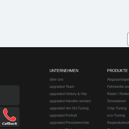
UNTERNEHMEN
PRODUKTE
über uns
Abgasanlage
upgraded Team
Fahrwerke un
upgraded History & Vita
Räder / Reife
upgraded Händler werden
Simulatoren
upgraded Vor-Ort-Tuning
Chip-Tuning
upgraded Portrait
eco-Tuning
upgraded Presseberichte
Reparaturkos
upgraded Automotive Group
Öffnungszeiten:
Mo-Fr 10:00-13:00, 14:0