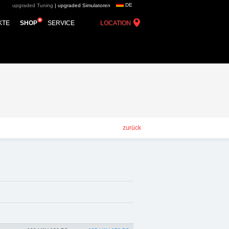
DE
upgraded Tuning
|
upgraded Simulatoren
roup - Chiptuning,
KTE
SHOP
SERVICE
LOCATION
zurück