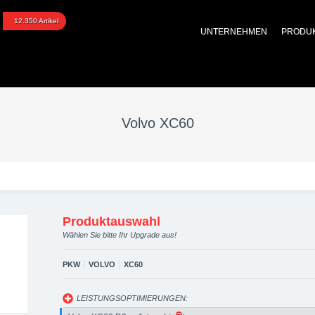
0 upgraded automotive g
12.350 Artikel
UNTERNEHMEN
PRODU
 Performance Zubehör
Volvo XC60
Produktauswahl
Wählen Sie bitte Ihr Upgrade aus!
|
|
PKW
VOLVO
XC60
LEISTUNGSOPTIMIERUNGEN: