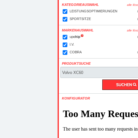
KATEGORIEAUSWAHL
alle lö
LEISTUNGSOPTIMIERUNGEN
SPORTSITZE
MARKENAUSWAHL
alle lö
up
chip
I.V.
COBRA
PRODUKTSUCHE
KONFIGURATOR