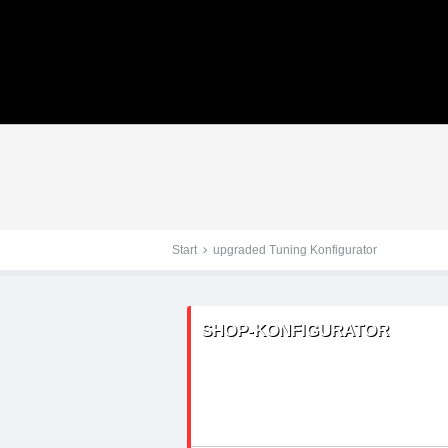
Tuningteile: Volvo XC6
Kraftstoffoptimierung,
Start
upgraded Tuning Konfigurator
SHOP-KONFIGURATOR