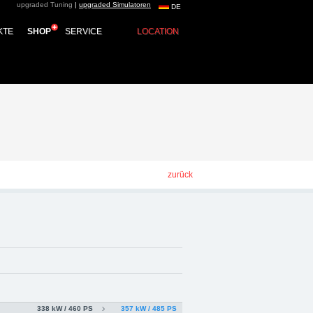
upgraded Tuning
|
upgraded Simulatoren
DE
ing, Kraftstoffoptimierung,
KTE
SHOP
SERVICE
LOCATION
zurück
338 kW / 460 PS
357 kW / 485 PS