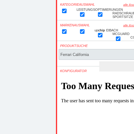
KATEGORIEAUSWAHL
alle lö
LEISTUNGSOPTIMIERUNGEN
RADSCHRAU
SPORTSITZE
MARKENAUSWAHL
alle lö
up
chip
EIBACH
MCGUARD
C
PRODUKTSUCHE
KONFIGURATOR