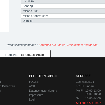
EVO Pro
Sebring
Misano Lux
Misano Anniversary
Ultralite
Produkt nicht gefunden?
Sprechen Sie uns an, wir kümmern uns darum.
HOTLINE:
+49 8382-3049490
PFLICHTANGABEN
ADRESSE
n
F.A.Q.'s
Zechwaldstr. 1
d Distanzen
AGB
88131 Lindau
n
Datenschutzerklärung
Mo-Fr
10:00-13:00
14:00-18:00
Impressum
Sa
10:00-14:00
Login
So finden Sie uns! >