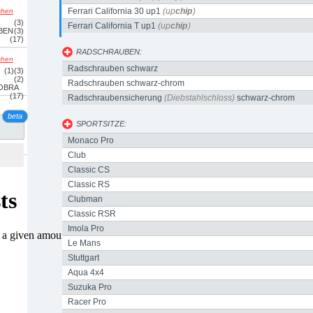
Ferrari California 30 up1
(up
chip
)
schen
(3)
Ferrari California T up1
(up
chip
)
BEN
(3)
(17)
RADSCHRAUBEN:
schen
Radschrauben schwarz
(1)
(3)
(2)
Radschrauben schwarz-chrom
OBRA
(17)
Radschraubensicherung
(Diebstahlschloss)
schwarz-chrom
beta
SPORTSITZE:
Monaco Pro
Club
Classic CS
Classic RS
Clubman
Classic RSR
Imola Pro
Le Mans
Stuttgart
Aqua 4x4
Suzuka Pro
Racer Pro