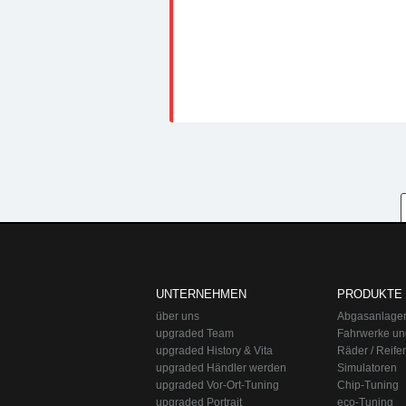
UNTERNEHMEN
PRODUKTE
über uns
Abgasanlage
upgraded Team
Fahrwerke un
upgraded History & Vita
Räder / Reife
upgraded Händler werden
Simulatoren
upgraded Vor-Ort-Tuning
Chip-Tuning
upgraded Portrait
eco-Tuning